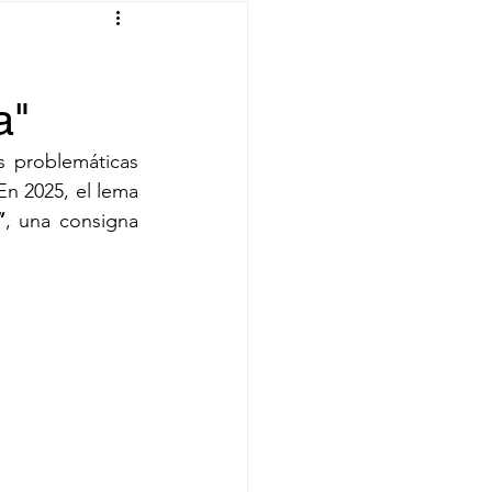
a"
 problemáticas 
En 2025, el lema 
”
, una consigna 