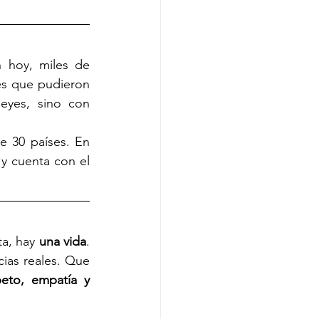
 hoy, miles de 
s que pudieron 
haberse evitado. Porque el tránsito seguro no se construye solo con leyes, sino con 
e 30 países. En 
 y cuenta con el 
a, hay 
una vida
. 
ias reales. Que 
eto, empatía y 