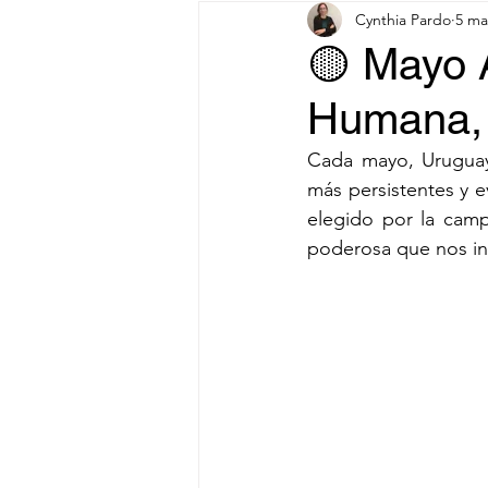
Cynthia Pardo
5 ma
🟡 Mayo A
Humana, 
Cada mayo, Uruguay 
más persistentes y ev
elegido por la cam
poderosa que nos in