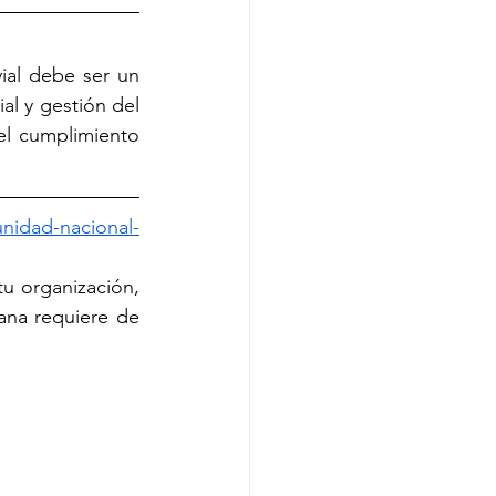
ial debe ser un 
al y gestión del 
l cumplimiento 
nidad-nacional-
Y si necesitás apoyo para llevar adelante actividades de concientización en tu organización, 
na requiere de 