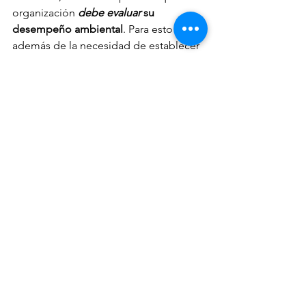
organización 
debe evaluar
 su 
desempeño ambiental
. Para esto 
además de la necesidad de establecer 
criterios e indicadores claros para el 
seguimiento se hace explícito que se 
deben definir objetivos, criterios y 
alcance para las auditorías internas así 
como una revisión por la dirección más 
estructurada. 
¿Estas interesado/a en actualizar el 
sistema de gestión ambiental en tu 
empresa o implementarlo desde cero 
con la nueva norma?
En PARDO-HERNÁNDEZ Consultoría te 
brindamos el asesoramiento necesario 
adaptándonos a tus necesidades.