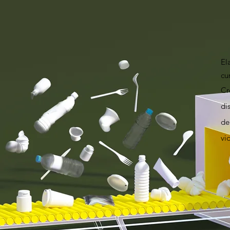
El
cu
Cr
di
de
vi