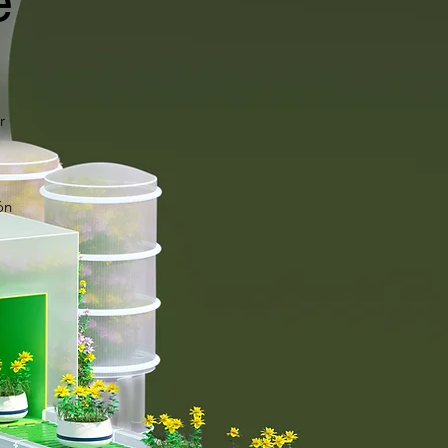
e
r
ón